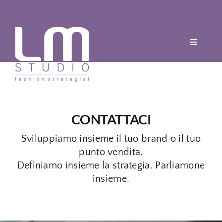
Salta
al
contenuto
Toggle
Navigatio
Chi siamo
Fashion Strategies
CONTATTACI
Marchi
Sviluppiamo insieme il tuo brand o il tuo
punto vendita.
Definiamo insieme la strategia. Parliamone
Showroom
insieme.
Blog