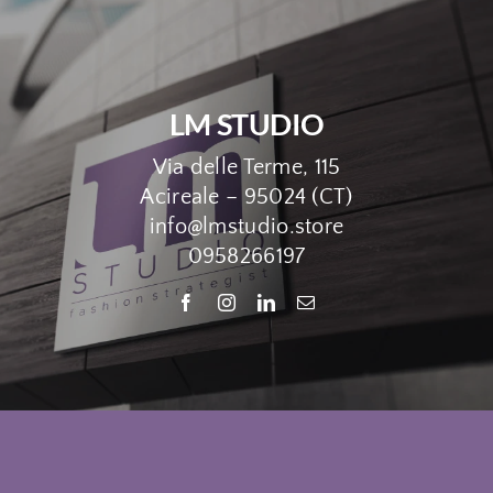
Contatti
LM STUDIO
Via delle Terme, 115
Acireale – 95024 (CT)
info@lmstudio.store
0958266197